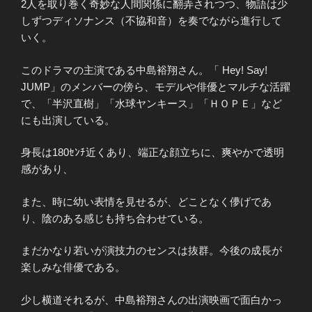
2人を取り巻く奇妙な人間関係に翻弄されつつ、物語は少
しずつディソナンス（不協和音）を奏でながら進行して
いく。
このドラマの主演である中島裕翔さん。「 Hey! Say!
JUMP」のメンバーの傍ら、モデルや俳優とマルチな活躍
で、「半沢直樹」「水球ヤンキース」「ＨＯＰＥ」など
にも出演している。
身長は180ｾﾝﾁ近くあり、端正な顔立ちに、爽やかで透明
感があり、
また、時に幼い表情を見せるが、どことなく儚げであ
り、陰のある感じも持ち合わせている。
まだかなり若いが演技力のセンスは抜群。今後の成長が
楽しみな俳優である。
少し横道それるが、中島裕翔さんの出演映画で面白かっ