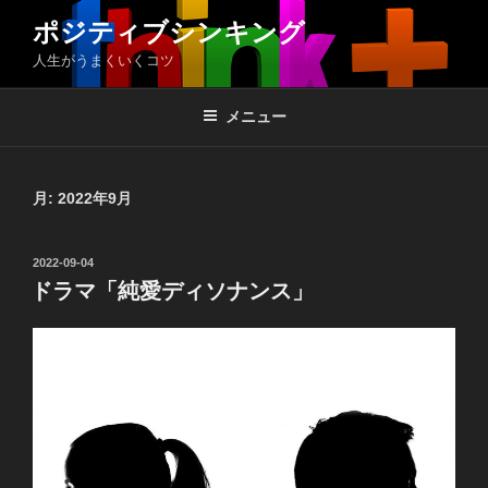
コ
ポジティブシンキング
ン
人生がうまくいくコツ
テ
ン
ツ
メニュー
へ
ス
キ
月:
2022年9月
ッ
プ
投
2022-09-04
稿
ドラマ「純愛ディソナンス」
日: