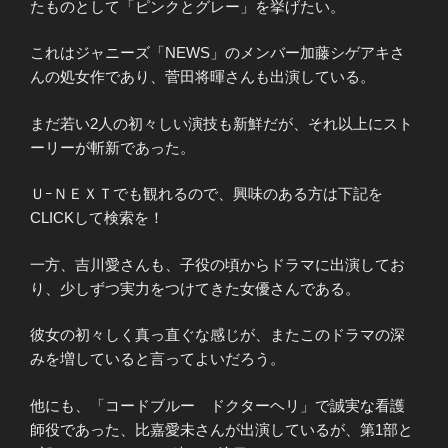
たものとして「ピンクとグレー」を挙げたい。
これはジャニーズ「NEWS」のメンバー加藤シゲアキさ
んの処女作であり、菅田将暉さんも出演している。
まだ若い2人の初々しい演技も新鮮だが、それ以上にスト
ーリーが斬新であった。
ＵｰＮＥＸＴでも観れるので、興味のある方は下記を
CLICKして検索を！
一方、吉川愛さんも、子役の頃からドラマに出演してお
り、少しずつ実力をつけてきた女優さんである。
彼女の初々しく真っ直ぐな感じが、またこのドラマの深
みを増していると言ってよいだろう。
他にも、「コードブルー ドクターヘリ」で誠実な看護
師役であった、比嘉愛未さんが出演しているが、第1部と