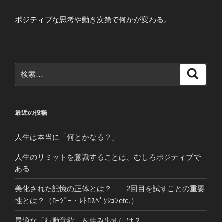
ポジティブな思考や動き次第で何かが変わる。
検
検
索
索:
最近の投稿
人生は本当に「何とかなる？」
人生のリミットを意識することは、むしろポジティブで
ある
美化された記憶の正体とは？ 2回目を試すことの重要
性とは？（ﾛｰｼﾞｰ・ﾚﾄﾛｽﾍﾟｸｼｮﾝetc.）
最適な「行動意欲」を生み出すには？