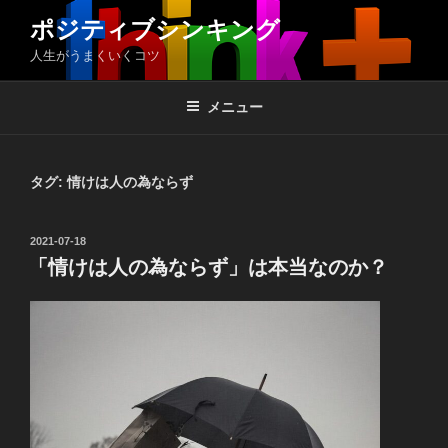
コ
ポジティブシンキング
ン
人生がうまくいくコツ
テ
ン
ツ
メニュー
へ
ス
キ
タグ:
情けは人の為ならず
ッ
プ
投
2021-07-18
稿
「情けは人の為ならず」は本当なのか？
日: