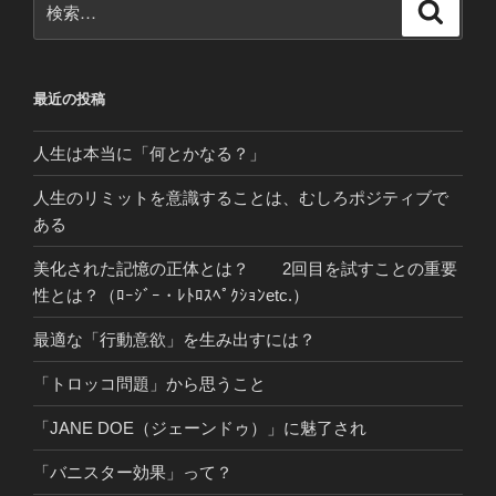
検
索
索:
最近の投稿
人生は本当に「何とかなる？」
人生のリミットを意識することは、むしろポジティブで
ある
美化された記憶の正体とは？ 2回目を試すことの重要
性とは？（ﾛｰｼﾞｰ・ﾚﾄﾛｽﾍﾟｸｼｮﾝetc.）
最適な「行動意欲」を生み出すには？
「トロッコ問題」から思うこと
「JANE DOE（ジェーンドゥ）」に魅了され
「バニスター効果」って？