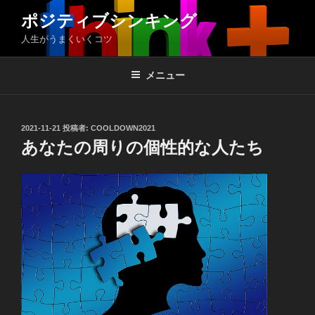
コ
ポジティブシンキング
ン
人生がうまくいくコツ
テ
ン
ツ
メニュー
へ
ス
キ
投
2021-11-21
投稿者:
COOLDOWN2021
稿
ッ
あなたの周りの個性的な人たち
日:
プ