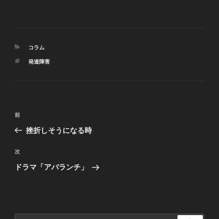
カ
コラム
テ
タ
発達障害
ゴ
グ
リ
ー
投
前
前
稿
の
挫折しそうになる時
ナ
投
ビ
稿
次
次
ゲ
の
ドラマ「アバランチ」
投
ー
稿
シ
ョ
ン
検