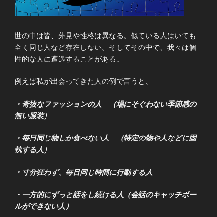
世の中は皆、外見や性格は異なる。似ている人はいても
全く同じ人など存在しない。そしてその中で、我々は個
性的な人に遭遇することがある。
例えば私が出会ってきた人の例で言うと、
・奇抜なファッションの人 （場にそぐわない季節感の
無い服装）
・毎日同じ物しか食べない人 （特定の物や人などに固
執する人）
・寸分狂わず、毎日同じ時間に行動する人
・一方的にずっと話をし続ける人（会話のキャッチボー
ルができない人）