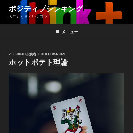
コ
ポジティブシンキング
ン
人生がうまくいくコツ
テ
ン
ツ
メニュー
へ
ス
キ
投
2021-08-09
投稿者:
COOLDOWN2021
稿
ッ
ホットポテト理論
日:
プ