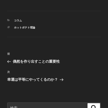
カ
コラム
テ
タ
ホットポテト理論
ゴ
グ
リ
ー
投
前
前
稿
の
偶然を作り出すことの重要性
ナ
投
ビ
稿
次
次
ゲ
の
幸運は平等にやってくるのか？
投
ー
稿
シ
ョ
ン
検
検